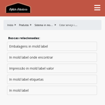
S
istema in mold label
C
otar serviço in mold label
Início
Produtos
Buscas relacionadas:
Embalagens in mold label
In mold label onde encontrar
Impressão in mold label valor
In mold label etiquetas
In mold label