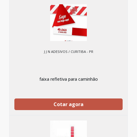
J J N ADESIVOS / CURITIBA - PR
faixa refletiva para caminhão
Cotar agora