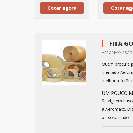
Cotar agora
Cotar ag
FITA G
AEROMAXX / SÃO 
Quem procura po
mercado Aeroma
melhor referênc
UM POUCO M
Se alguém busc
a Aeromaxx. Dis
personalizado...