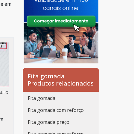
ue em
Fita gomada
Produtos relacionados
PAULO
Fita gomada
Fita gomada com reforço
em
Fita gomada preço