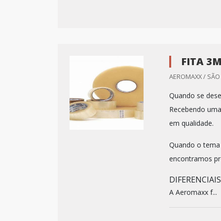
FITA 3
AEROMAXX / SÃO 
Quando se desej
Recebendo uma 
em qualidade.
Quando o tema é
encontramos pre
DIFERENCIAI
A Aeromaxx f...