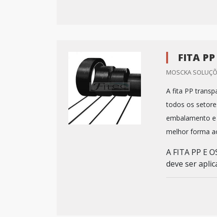
FITA P
MOSCKA SOLUÇÕES
A fita PP transp
todos os setores
embalamento e t
melhor forma ao
A FITA PP E 
deve ser aplic