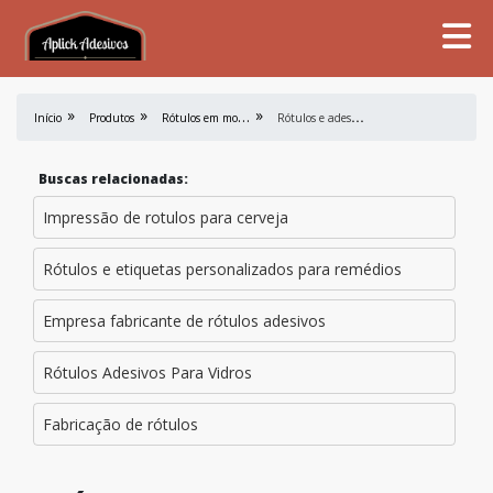
R
ótulos em mold label
R
ótulos e adesivos personalizados
Início
Produtos
Buscas relacionadas:
Impressão de rotulos para cerveja
Rótulos e etiquetas personalizados para remédios
Empresa fabricante de rótulos adesivos
Rótulos Adesivos Para Vidros
Fabricação de rótulos