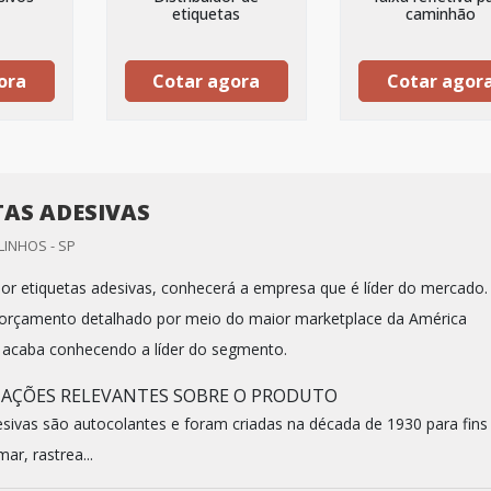
etiquetas
caminhão
ora
Cotar agora
Cotar agor
TAS ADESIVAS
LINHOS - SP
r etiquetas adesivas, conhecerá a empresa que é líder do mercado.
orçamento detalhado por meio do maior marketplace da América
te acaba conhecendo a líder do segmento.
MAÇÕES RELEVANTES SOBRE O PRODUTO
esivas são autocolantes e foram criadas na década de 1930 para fins
mar, rastrea...