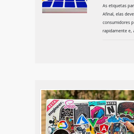
As etiquetas pa
Afinal, elas de
consumidores p
rapidamente e, a