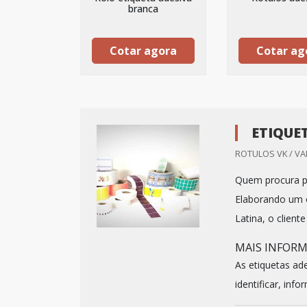
branca
Cotar agora
Cotar ag
ETIQUE
ROTULOS VK / VA
Quem procura po
Elaborando um 
Latina, o clien
MAIS INFOR
As etiquetas ad
identificar, infor