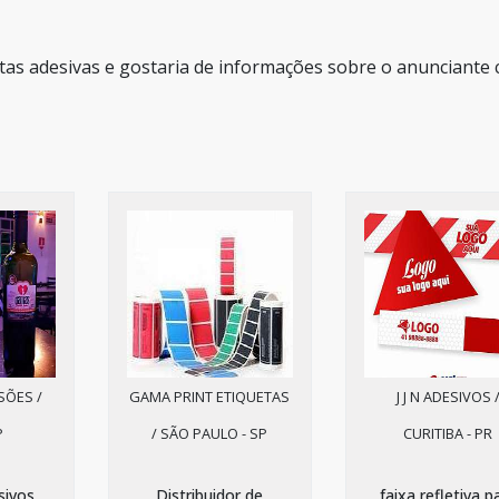
tas adesivas e gostaria de informações sobre o anunciante 
SÕES /
GAMA PRINT ETIQUETAS
J J N ADESIVOS 
P
/ SÃO PAULO - SP
CURITIBA - PR
sivos
Distribuidor de
faixa refletiva p