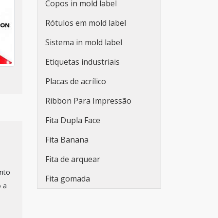
Copos in mold label
Adesivos personalizados
Rótulos em mold label
para embalagens
Sistema in mold label
Fabricante de etiquetas
adesivas promocionais
Etiquetas industriais
Etiqueta adesiva redonda
Placas de acrílico
personalizada
Ribbon Para Impressão
Rolo de adesivo
Fita Dupla Face
personalizado
Fita Banana
Etiqueta adesiva branca
Fita de arquear
Etiqueta adesiva branca a4
ento
Fita gomada
Lacre de segurança adesivo
 a
Adesivo lacre de segurança