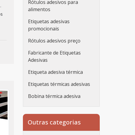
Rótulos adesivos para
.
alimentos
os
Etiquetas adesivas
promocionais
Rótulos adesivos preço
Fabricante de Etiquetas
Adesivas
Etiqueta adesiva térmica
Etiquetas térmicas adesivas
Bobina térmica adesiva
Etiqueta adesiva
personalizada
Outras categorias
Etiqueta adesiva
personalizada rolo