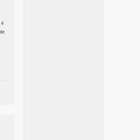
 é
 de