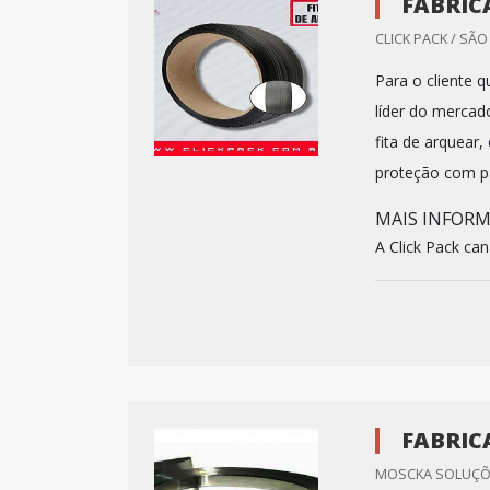
FABRIC
CLICK PACK / SÃO
Para o cliente q
líder do mercad
fita de arquear,
proteção com p
MAIS INFORM
A Click Pack can
FABRIC
MOSCKA SOLUÇÕES