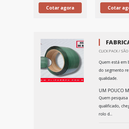
Cotar agora
Cotar ag
FABRIC
CLICK PACK / SÃO
Quem está em bu
do segmento re
qualidade.
UM POUCO MA
Quem pesquisa n
qualificado, che
rolo d...