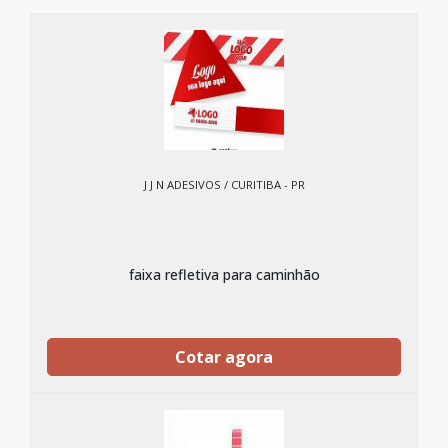
J J N ADESIVOS / CURITIBA - PR
faixa refletiva para caminhão
Cotar agora