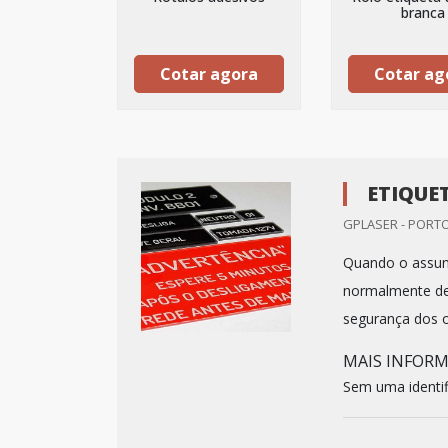
branca
Cotar agora
Cotar ag
ETIQUE
GPLASER - PORTO
Quando o assunto
normalmente de
segurança dos o
MAIS INFOR
Sem uma identif