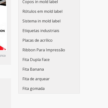
Copos in mold label
Adesivos personalizados
Rótulos em mold label
para embalagens
Sistema in mold label
Fabricante de etiquetas
adesivas promocionais
Etiquetas industriais
Etiqueta adesiva redonda
Placas de acrílico
personalizada
Ribbon Para Impressão
Rolo de adesivo
trico
Fita Dupla Face
personalizado
Fita Banana
Etiqueta adesiva branca
Fita de arquear
Etiqueta adesiva branca a4
Fita gomada
Lacre de segurança adesivo
Adesivo lacre de segurança