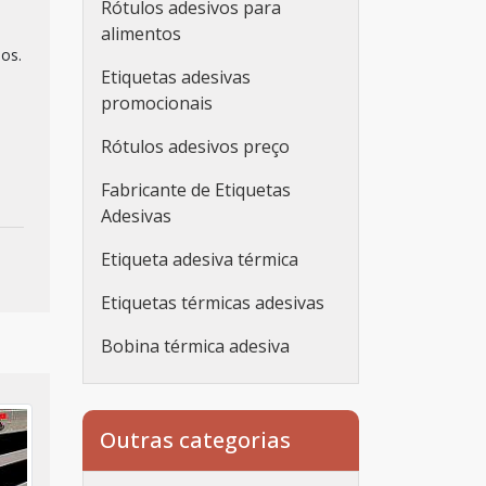
Rótulos adesivos para
alimentos
ios.
Etiquetas adesivas
promocionais
Rótulos adesivos preço
Fabricante de Etiquetas
Adesivas
Etiqueta adesiva térmica
Etiquetas térmicas adesivas
Bobina térmica adesiva
Etiqueta adesiva
personalizada
Outras categorias
Etiqueta adesiva
personalizada rolo