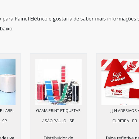
o para Painel Elétrico e gostaria de saber mais informações
baixo:
P LABEL
GAMA PRINT ETIQUETAS
J J N ADESIVOS 
- SP
/ SÃO PAULO - SP
CURITIBA - PR
adesiva
Distribuidor de
faixa refletiva p