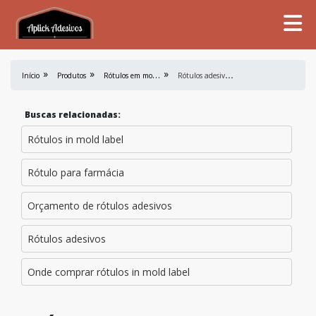
R
ótulos em mold label
R
ótulos adesivos e etiquetas
Início
Produtos
Buscas relacionadas:
Rótulos in mold label
Rótulo para farmácia
Orçamento de rótulos adesivos
Rótulos adesivos
Onde comprar rótulos in mold label