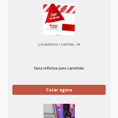
J J N ADESIVOS / CURITIBA - PR
faixa refletiva para caminhão
Cotar agora