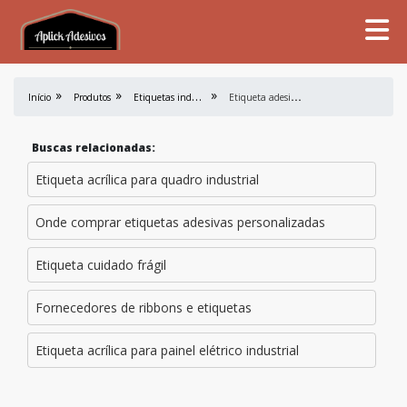
E
tiquetas industriais
E
tiqueta adesiva personalizada para congelados
Início
Produtos
Buscas relacionadas:
Etiqueta acrílica para quadro industrial
Onde comprar etiquetas adesivas personalizadas
Etiqueta cuidado frágil
Fornecedores de ribbons e etiquetas
Etiqueta acrílica para painel elétrico industrial