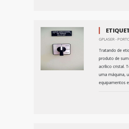
ETIQUE
GPLASER - PORTO
Tratando de eti
produto de suma
acrílico crista
uma máquina, u
equipamentos e u