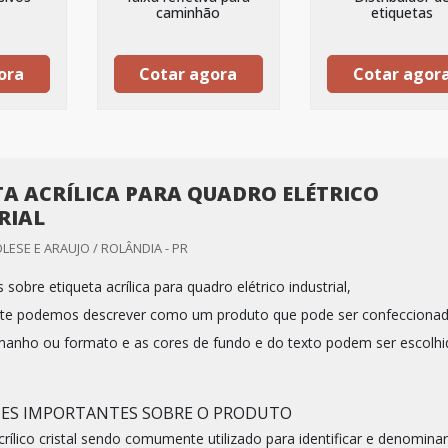
caminhão
etiquetas
ora
Cotar agora
Cotar agor
TA ACRÍLICA PARA QUADRO ELÉTRICO
RIAL
LESE E ARAUJO / ROLÂNDIA - PR
obre etiqueta acrílica para quadro elétrico industrial,
nte podemos descrever como um produto que pode ser confecciona
anho ou formato e as cores de fundo e do texto podem ser escolhi
HES IMPORTANTES SOBRE O PRODUTO
rílico cristal sendo comumente utilizado para identificar e denominar