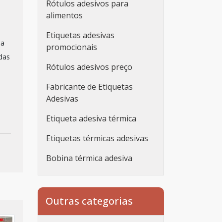
Rótulos adesivos para
alimentos
Etiquetas adesivas
da
promocionais
das
Rótulos adesivos preço
Fabricante de Etiquetas
Adesivas
Etiqueta adesiva térmica
Etiquetas térmicas adesivas
Bobina térmica adesiva
Etiqueta adesiva
personalizada
Outras categorias
Etiqueta adesiva
personalizada rolo