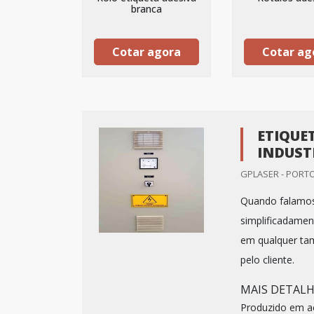
branca
Cotar agora
Cotar ag
ETIQUE
INDUST
GPLASER - PORTO
Quando falamos s
simplificadame
em qualquer tam
pelo cliente.
MAIS DETAL
Produzido em ac