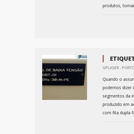
produtos, tornan
ETIQUE
GPLASER - PORTO
Quando o assunto
podemos dizer q
segmentos da in
produzido em ac
com fita dupla f