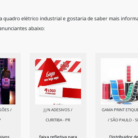
ra quadro elétrico industrial e gostaria de saber mais infor
anunciantes abaixo:
SÕES /
J J N ADESIVOS /
GAMA PRINT ETIQU
P
CURITIBA - PR
/ SÃO PAULO - S
sivos
faixa refletiva para
Distribuidor d