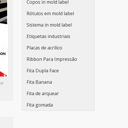
Copos in mold label
Adesivos personalizados
Rótulos em mold label
para embalagens
Sistema in mold label
Fabricante de etiquetas
adesivas promocionais
Etiquetas industriais
Etiqueta adesiva redonda
Placas de acrílico
personalizada
Ribbon Para Impressão
Rolo de adesivo
Fita Dupla Face
personalizado
Fita Banana
ico
Etiqueta adesiva branca
Fita de arquear
Etiqueta adesiva branca a4
Fita gomada
Lacre de segurança adesivo
Adesivo lacre de segurança