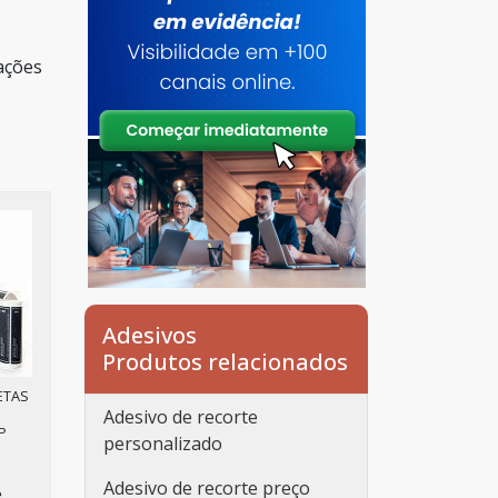
mações
Adesivos
Produtos relacionados
ETAS
Adesivo de recorte
P
personalizado
Adesivo de recorte preço
e