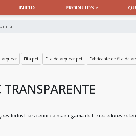
INICIO
PRODUTOS
QU
nsparente
e arquear
Fita pet
Fita de arquear pet
Fabricante de fita de a
VC TRANSPARENTE
ões Industriais reuniu a maior gama de fornecedores refer