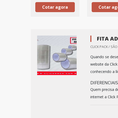
Cotar agora
Cotar ag
FITA A
CLICK PACK / SÃO
Quando se desej
website da Clic
conhecendo a lí
DIFERENCIAI
Quem precisa de
internet a Click P