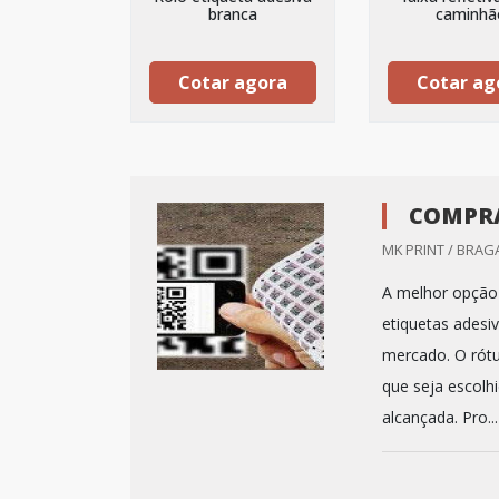
branca
caminhã
Cotar agora
Cotar ag
COMPRA
MK PRINT / BRAG
A melhor opção 
etiquetas adesi
mercado. O rótul
que seja escolh
alcançada. Pro...