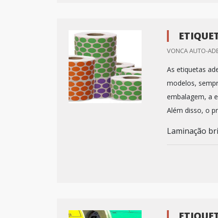
ETIQUE
VONCA AUTO-ADES
As etiquetas ad
modelos, sempre
embalagem, a es
Além disso, o pr
Laminação bril
ETIQUE