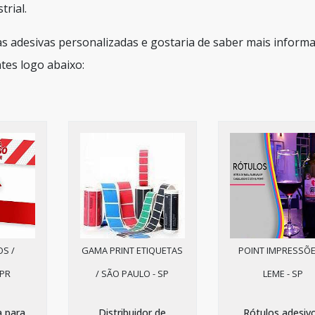
rial.
s adesivas personalizadas e gostaria de saber mais inform
tes logo abaixo:
OS /
GAMA PRINT ETIQUETAS
POINT IMPRESSÕE
 PR
/ SÃO PAULO - SP
LEME - SP
a para
Distribuidor de
Rótulos adesiv