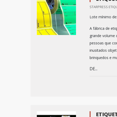
STARPRESS ETIQU
Lote mínimo de
A fábrica de et
grande volume d
pessoas que co
inusitados obje
brinquedos e mu
DE...
ETIQUE