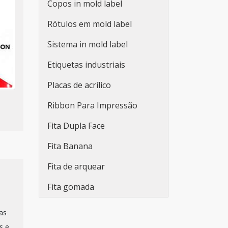
Copos in mold label
Adesivos personalizados
Rótulos em mold label
para embalagens
Sistema in mold label
Fabricante de etiquetas
adesivas promocionais
Etiquetas industriais
Etiqueta adesiva redonda
Placas de acrílico
personalizada
Ribbon Para Impressão
Rolo de adesivo
Fita Dupla Face
personalizado
Fita Banana
Etiqueta adesiva branca
Fita de arquear
Etiqueta adesiva branca a4
Fita gomada
Lacre de segurança adesivo
Adesivo lacre de segurança
tas
s e