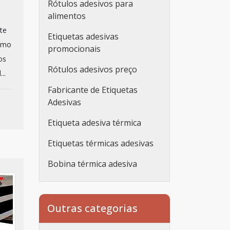
Rótulos adesivos para
alimentos
te
Etiquetas adesivas
como
promocionais
os
Rótulos adesivos preço
..
Fabricante de Etiquetas
Adesivas
Etiqueta adesiva térmica
Etiquetas térmicas adesivas
Bobina térmica adesiva
Etiqueta adesiva
personalizada
Outras categorias
Etiqueta adesiva
personalizada rolo