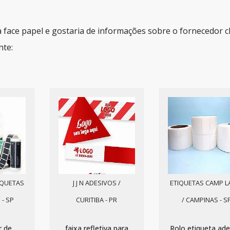
a face papel e gostaria de informações sobre o fornecedor c
nte:
IQUETAS
J J N ADESIVOS /
ETIQUETAS CAMP L
 - SP
CURITIBA - PR
/ CAMPINAS - S
r de
faixa refletiva para
Rolo etiqueta ade