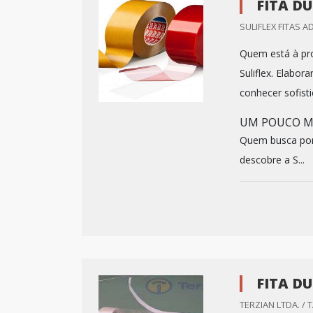
FITA D
SULIFLEX FITAS AD
Quem está à pro
Suliflex. Elabo
conhecer sofist
UM POUCO MA
Quem busca por 
descobre a S...
FITA D
TERZIAN LTDA. / 