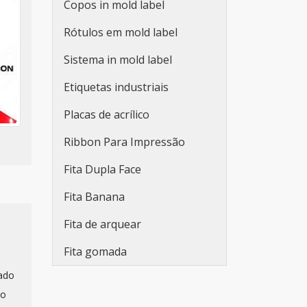
Copos in mold label
Adesivos personalizados
Rótulos em mold label
para embalagens
Sistema in mold label
Fabricante de etiquetas
adesivas promocionais
Etiquetas industriais
Etiqueta adesiva redonda
Placas de acrílico
personalizada
Ribbon Para Impressão
Rolo de adesivo
Fita Dupla Face
personalizado
Fita Banana
Etiqueta adesiva branca
Fita de arquear
Etiqueta adesiva branca a4
Fita gomada
Lacre de segurança adesivo
cado
Adesivo lacre de segurança
do