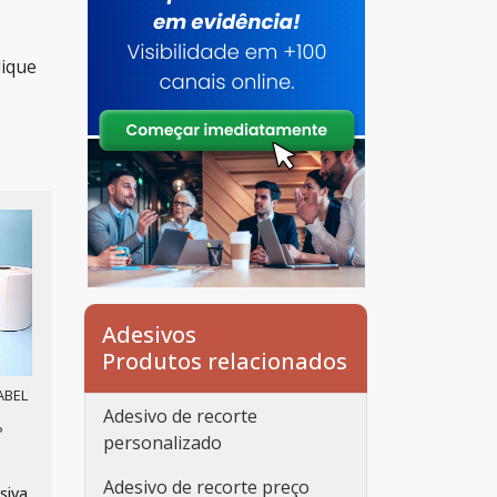
lique
Adesivos
Produtos relacionados
ABEL
Adesivo de recorte
P
personalizado
Adesivo de recorte preço
siva