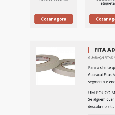
etiqueta
Cotar agora
Cotar ag
FITA A
GUARAÇAI FITAS 
Para o cliente q
Guaraçai Fitas
segmento e enco
UM POUCO MA
Se alguém quer 
descobre o sit...