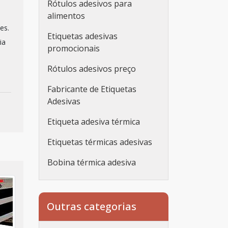
Rótulos adesivos para
alimentos
es.
Etiquetas adesivas
ia
promocionais
Rótulos adesivos preço
Fabricante de Etiquetas
Adesivas
Etiqueta adesiva térmica
Etiquetas térmicas adesivas
Bobina térmica adesiva
Etiqueta adesiva
personalizada
Outras categorias
Etiqueta adesiva
personalizada rolo