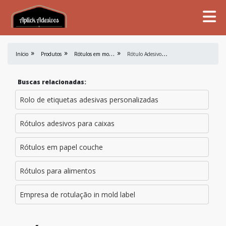
R
ótulos em mold label
R
ótulo Adesivo A Prova D'água Preço
Início
Produtos
Buscas relacionadas:
Rolo de etiquetas adesivas personalizadas
Rótulos adesivos para caixas
Rótulos em papel couche
Rótulos para alimentos
Empresa de rotulação in mold label