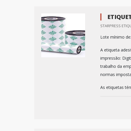
ETIQUE
STARPRESS ETIQU
Lote mínimo de
A etiqueta ades
impressão: Digit
trabalho da emp
normas imposta
As etiquetas té