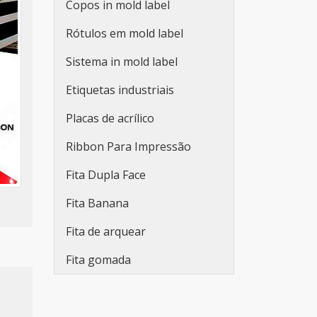
Copos in mold label
Adesivos personalizados
Rótulos em mold label
para embalagens
Sistema in mold label
Fabricante de etiquetas
adesivas promocionais
Etiquetas industriais
Etiqueta adesiva redonda
Placas de acrílico
personalizada
Ribbon Para Impressão
Rolo de adesivo
Fita Dupla Face
personalizado
Fita Banana
Etiqueta adesiva branca
Fita de arquear
Etiqueta adesiva branca a4
Fita gomada
Lacre de segurança adesivo
Adesivo lacre de segurança