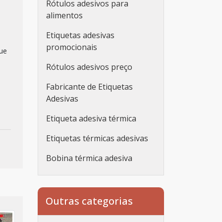
Rótulos adesivos para
alimentos
Etiquetas adesivas
promocionais
que
Rótulos adesivos preço
Fabricante de Etiquetas
Adesivas
Etiqueta adesiva térmica
Etiquetas térmicas adesivas
Bobina térmica adesiva
Etiqueta adesiva
personalizada
Outras categorias
Etiqueta adesiva
personalizada rolo