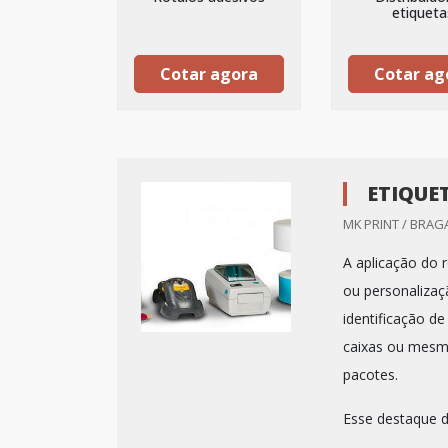
etiqueta
Cotar agora
Cotar ag
ETIQUE
MK PRINT / BRAG
A aplicação do 
ou personalizaç
identificação d
caixas ou mesmo
pacotes.
Esse destaque d