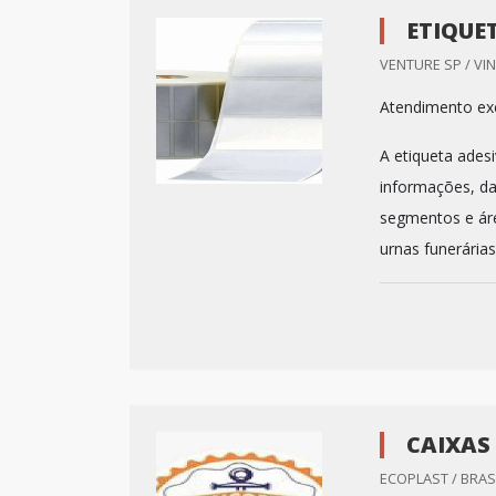
ETIQUE
VENTURE SP / VI
Atendimento exc
A etiqueta ades
informações, da
segmentos e áre
urnas funerárias
CAIXAS
ECOPLAST / BRASI