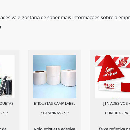
 adesiva e gostaria de saber mais informações sobre a emp
r:
IQUETAS
ETIQUETAS CAMP LABEL
J J N ADESIVOS 
 - SP
/ CAMPINAS - SP
CURITIBA - PR
r de
Rolo etiqueta adesiva
faixa refletiva p