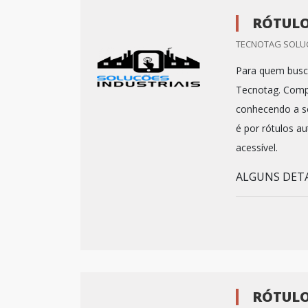
RÓTULO
TECNOTAG SOLUC
Para quem busca
Tecnotag. Compa
conhecendo a so
é por rótulos a
acessível.
ALGUNS DETA
RÓTULO