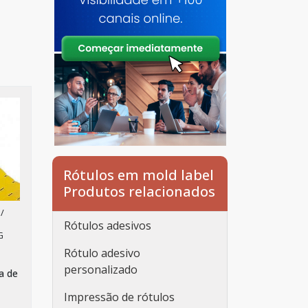
Rótulos em mold label
Produtos relacionados
/
Rótulos adesivos
G
Rótulo adesivo
personalizado
a de
Impressão de rótulos