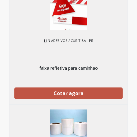
J J N ADESIVOS / CURITIBA - PR
faixa refletiva para caminhão
Cotar agora