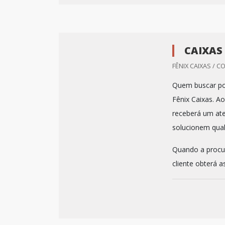
CAIXAS
FÊNIX CAIXAS / C
Quem buscar por
Fênix Caixas. A
receberá um ate
solucionem qua
Quando a procur
cliente obterá ass