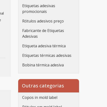
Etiquetas adesivas
promocionais
eal
e
Rótulos adesivos preço
Fabricante de Etiquetas
Adesivas
Etiqueta adesiva térmica
Etiquetas térmicas adesivas
Bobina térmica adesiva
Etiqueta adesiva
personalizada
Outras categorias
Etiqueta adesiva
personalizada rolo
Copos in mold label
Adesivos personalizados