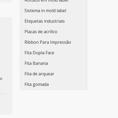
Rótulos em mold label
para embalagens
Sistema in mold label
Fabricante de etiquetas
adesivas promocionais
Etiquetas industriais
Etiqueta adesiva redonda
Placas de acrílico
personalizada
Ribbon Para Impressão
Rolo de adesivo
Fita Dupla Face
personalizado
Fita Banana
Etiqueta adesiva branca
Fita de arquear
Etiqueta adesiva branca a4
 o
Fita gomada
Lacre de segurança adesivo
Adesivo lacre de segurança
Etiquetas adesivas em rolo