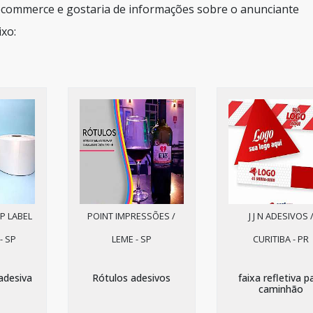
 ecommerce e gostaria de informações sobre o anunciante
xo:
P LABEL
POINT IMPRESSÕES /
J J N ADESIVOS 
- SP
LEME - SP
CURITIBA - PR
adesiva
Rótulos adesivos
faixa refletiva p
caminhão