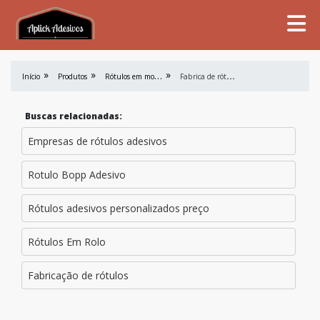
R
ótulos em mold label
F
abrica de rótulos e etiquetas
Início
Produtos
Buscas relacionadas:
Empresas de rótulos adesivos
Rotulo Bopp Adesivo
Rótulos adesivos personalizados preço
Rótulos Em Rolo
Fabricação de rótulos