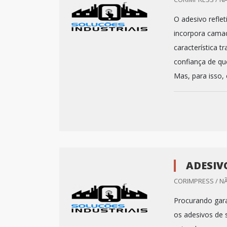
O adesivo refle
incorpora camad
característica t
confiança de que
Mas, para isso, é
ADESIV
CORIMPRESS / N
Procurando gara
os adesivos de 