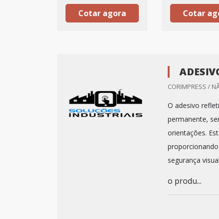
Cotar agora
Cotar ag
ADESIV
CORIMPRESS / N
O adesivo refle
permanente, sen
orientações. Est
proporcionando a
segurança visua
o produ...