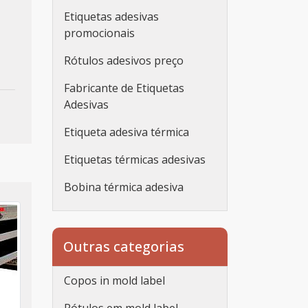
Etiquetas adesivas
promocionais
Rótulos adesivos preço
Fabricante de Etiquetas
Adesivas
Etiqueta adesiva térmica
Etiquetas térmicas adesivas
Bobina térmica adesiva
Etiqueta adesiva
personalizada
Outras categorias
Etiqueta adesiva
personalizada rolo
Copos in mold label
Adesivos personalizados