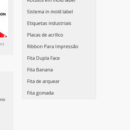
Rótulos em mold label
para embalagens
Sistema in mold label
Fabricante de etiquetas
adesivas promocionais
Etiquetas industriais
Etiqueta adesiva redonda
Placas de acrílico
personalizada
tos
Ribbon Para Impressão
Rolo de adesivo
Fita Dupla Face
personalizado
Fita Banana
Etiqueta adesiva branca
Fita de arquear
Etiqueta adesiva branca a4
Fita gomada
Lacre de segurança adesivo
 no
Adesivo lacre de segurança
Etiquetas adesivas em rolo