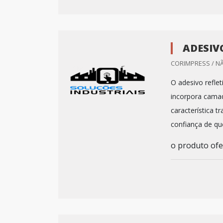
ADESIV
CORIMPRESS / N
O adesivo refle
incorpora camad
característica t
confiança de que
o produto ofer