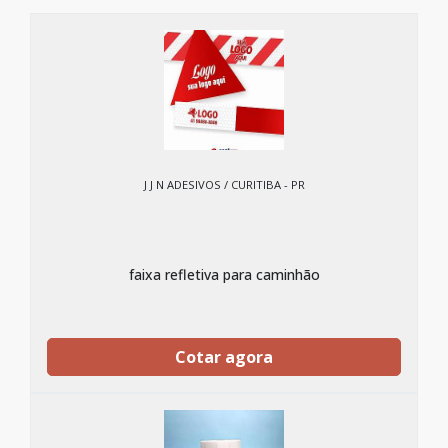
J J N ADESIVOS / CURITIBA - PR
faixa refletiva para caminhão
Cotar agora