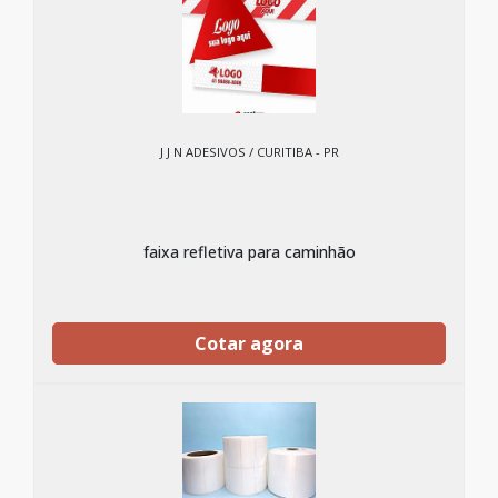
J J N ADESIVOS / CURITIBA - PR
faixa refletiva para caminhão
Cotar agora