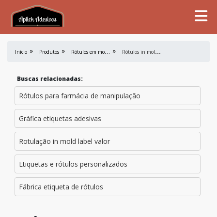
R
ótulos em mold label
R
ótulos in mold label cotar
Início
Produtos
Buscas relacionadas:
Rótulos para farmácia de manipulação
Gráfica etiquetas adesivas
Rotulação in mold label valor
Etiquetas e rótulos personalizados
Fábrica etiqueta de rótulos