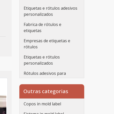
Etiquetas e rótulos adesivos
personalizados
Fabrica de rótulos e
etiquetas
Empresas de etiquetas e
rótulos
Etiquetas e rótulos
personalizados
Rótulos adesivos para
embalagens
Rótulos adesivos
Outras categorias
transparentes
Copos in mold label
Rótulos personalizados
adesivos