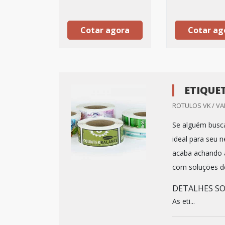
Cotar agora
Cotar ag
ETIQUE
ROTULOS VK / VA
Se alguém busca
ideal para seu 
acaba achando a
com soluções de
DETALHES S
As eti...