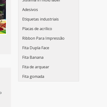
Sistema in mold label
Rótulos plásticos adesivos
Adesivos
Rótulos adesivos e etiquetas
Etiquetas industriais
Rótulos adesivos para
Placas de acrílico
indústria de bebidas
Ribbon Para Impressão
Empresa fabricante de
rótulos
Fita Dupla Face
Fabricantes de rótulos
Fita Banana
adesivos
Fita de arquear
Empresas de rótulos
Fita gomada
adesivos
Fabricantes de rótulos
do
Venda de rótulos
personalizados