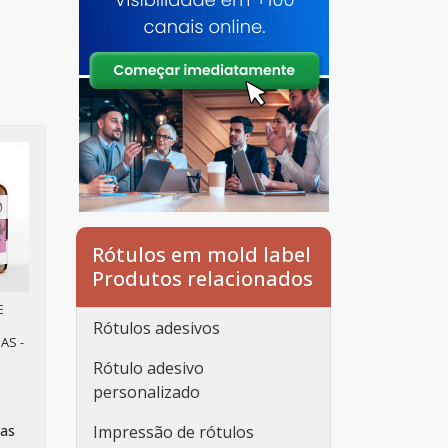
Rótulos em mold label
Produtos relacionados
E
Rótulos adesivos
AS -
Rótulo adesivo
personalizado
vas
Impressão de rótulos