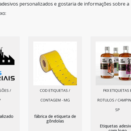
s adesivos personalizados e gostaria de informações sobre a
xo:
SÕES /
COD ETIQUETAS /
FKX ETIQUETAS 
P
CONTAGEM - MG
ROTULOS / CAMPIN
SP
alizado
fábrica de etiqueta de
gôndolas
Etiquetas adesi
com logo