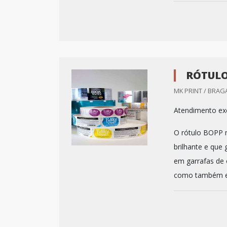
RÓTULO
MK PRINT / BRAG
Atendimento exc
O rótulo BOPP m
brilhante e que
em garrafas de 
como também em