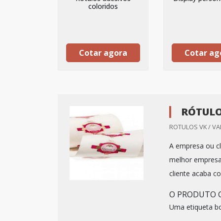
coloridos
Cotar agora
Cotar ag
RÓTULO
ROTULOS VK / VA
A empresa ou cl
melhor empresa 
cliente acaba c
O PRODUTO G
Uma etiqueta bo