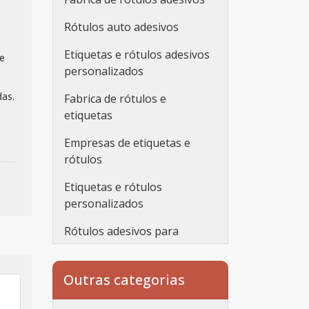
Rótulos auto adesivos
Etiquetas e rótulos adesivos
e
personalizados
das.
Fabrica de rótulos e
etiquetas
Empresas de etiquetas e
rótulos
Etiquetas e rótulos
personalizados
Rótulos adesivos para
embalagens
Rótulos adesivos
Outras categorias
transparentes