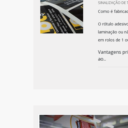
SINALIZAÇÃO DE 
Como é fabricad
O rótulo adesiv
laminação ou nã
em rolos de 1 o
Vantagens pri
ao...