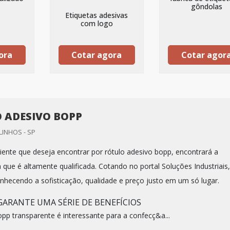
gôndolas
Etiquetas adesivas
com logo
ora
Cotar agora
Cotar agor
 ADESIVO BOPP
LINHOS - SP
iente que deseja encontrar por rótulo adesivo bopp, encontrará a
que é altamente qualificada. Cotando no portal Soluções Industriais,
onhecendo a sofisticação, qualidade e preço justo em um só lugar.
ARANTE UMA SÉRIE DE BENEFÍCIOS
pp transparente é interessante para a confecç&a...