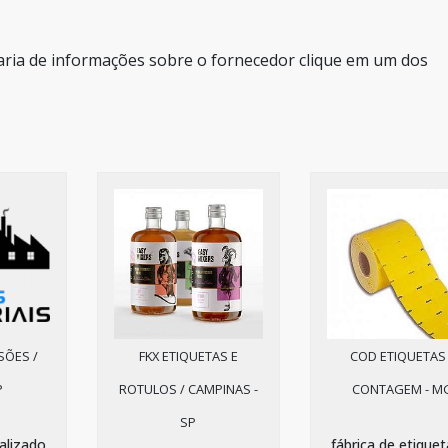
aria de informações sobre o fornecedor clique em um dos
SÕES /
FKX ETIQUETAS E
COD ETIQUETAS 
P
ROTULOS / CAMPINAS -
CONTAGEM - M
SP
alizado
fábrica de etiquet