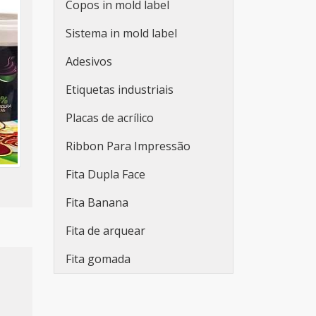
Copos in mold label
Rótulos personalizados
adesivos
Sistema in mold label
Rótulos plásticos adesivos
Adesivos
Rótulos adesivos e etiquetas
Etiquetas industriais
Rótulos adesivos para
Placas de acrílico
indústria de bebidas
Ribbon Para Impressão
Empresa fabricante de
rótulos
Fita Dupla Face
Fabricantes de rótulos
Fita Banana
adesivos
Fita de arquear
Empresas de rótulos
Fita gomada
adesivos
Fabricantes de rótulos