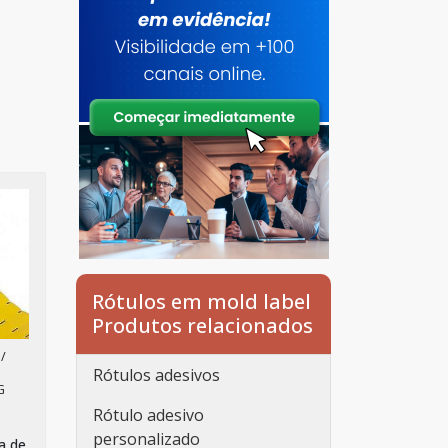
Rótulos em mold label
Produtos relacionados
/
Rótulos adesivos
G
Rótulo adesivo
personalizado
a de