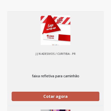
J J N ADESIVOS / CURITIBA - PR
faixa refletiva para caminhão
Cotar agora