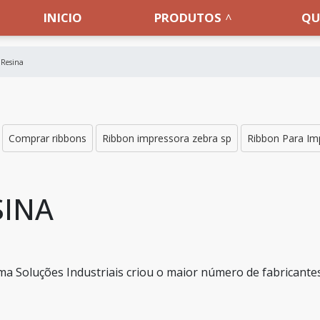
INICIO
PRODUTOS
QU
 Resina
Comprar ribbons
Ribbon impressora zebra sp
Ribbon Para Im
SINA
a Soluções Industriais criou o maior número de fabricante