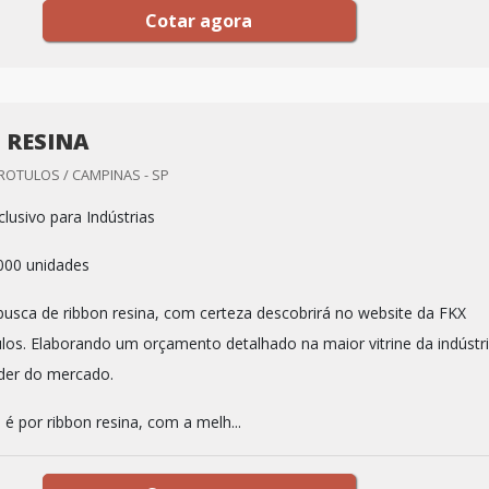
Cotar agora
 RESINA
 ROTULOS / CAMPINAS - SP
lusivo para Indústrias
.000 unidades
sca de ribbon resina, com certeza descobrirá no website da FKX
ulos. Elaborando um orçamento detalhado na maior vitrine da indústri
der do mercado.
é por ribbon resina, com a melh...