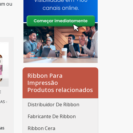
 um ou
Ribbon Para
Impressão
Produtos relacionados
E
AS -
Distribuidor De Ribbon
Fabricante De Ribbon
vas
Ribbon Cera