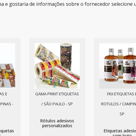
na e gostaria de informações sobre o fornecedor selecione
AS E
GAMA PRINT ETIQUETAS
FKX ETIQUETAS 
PINAS -
/ SÃO PAULO - SP
ROTULOS / CAMPIN
SP
Rótulos adesivos
personalizados
iquetas
Etiquetas adesi
s
com logo