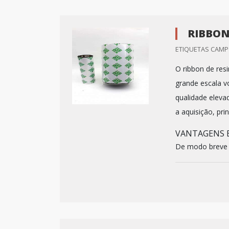
RIBBON
ETIQUETAS CAMP 
O ribbon de res
grande escala v
qualidade elevad
a aquisição, pr
VANTAGENS E
De modo breve e