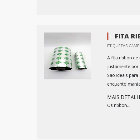
FITA R
ETIQUETAS CAMP 
A fita ribbon de
justamente por 
São ideais para
enquanto manter
MAIS DETAL
Os ribbon...