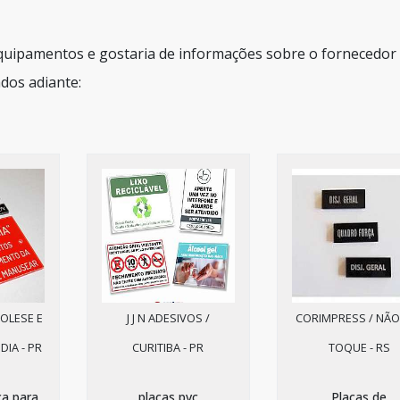
equipamentos e gostaria de informações sobre o fornecedor
dos adiante:
OLESE E
J J N ADESIVOS /
CORIMPRESS / NÃO
DIA - PR
CURITIBA - PR
TOQUE - RS
ca para
placas pvc
Placas de