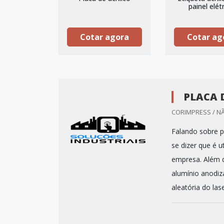
painel elét
Cotar agora
Cotar ag
PLACA 
CORIMPRESS / N
Falando sobre p
se dizer que é u
empresa. Além d
alumínio anodiza
aleatória do lase