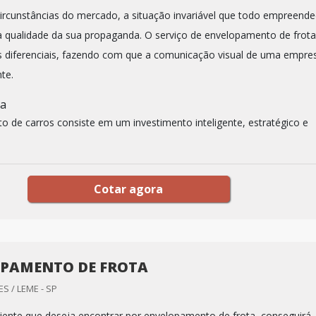
circunstâncias do mercado, a situação invariável que todo empreend
a qualidade da sua propaganda. O serviço de envelopamento de frota
s diferenciais, fazendo com que a comunicação visual de uma empre
nte.
a
 de carros consiste em um investimento inteligente, estratégico e
Cotar agora
PAMENTO DE FROTA
S / LEME - SP
iente que deseja encontrar por envelopamento de frota, conseguirá