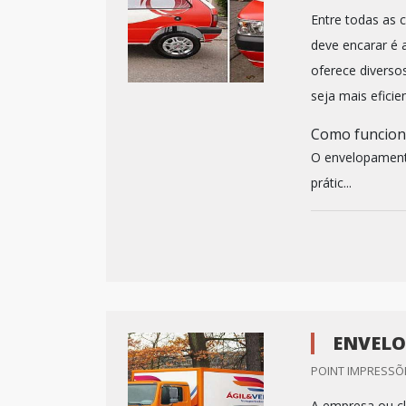
Entre todas as 
deve encarar é 
oferece diverso
seja mais eficie
Como funcion
O envelopamento
prátic...
ENVELO
POINT IMPRESSÕE
A empresa ou cl