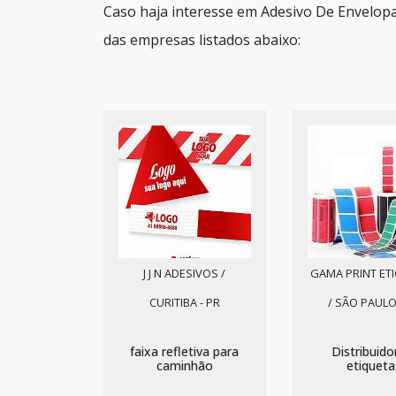
Caso haja interesse em Adesivo De Envelop
das empresas listados abaixo:
J J N ADESIVOS /
GAMA PRINT ET
CURITIBA - PR
/ SÃO PAULO
faixa refletiva para
Distribuido
caminhão
etiqueta