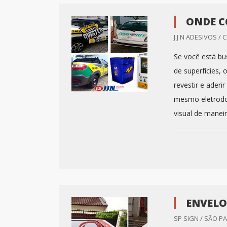
ONDE C
J J N ADESIVOS / 
Se você está bu
de superfícies,
revestir e aderi
mesmo eletrodo
visual de maneira
ENVELO
SP SIGN / SÃO PA