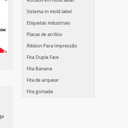
Rótulos em mold label
para embalagens
Sistema in mold label
Fabricante de etiquetas
adesivas promocionais
Etiquetas industriais
Etiqueta adesiva redonda
Placas de acrílico
personalizada
Ribbon Para Impressão
Rolo de adesivo
Fita Dupla Face
personalizado
Fita Banana
Etiqueta adesiva branca
Fita de arquear
Etiqueta adesiva branca a4
Fita gomada
Lacre de segurança adesivo
Adesivo lacre de segurança
sga
Etiquetas adesivas em rolo