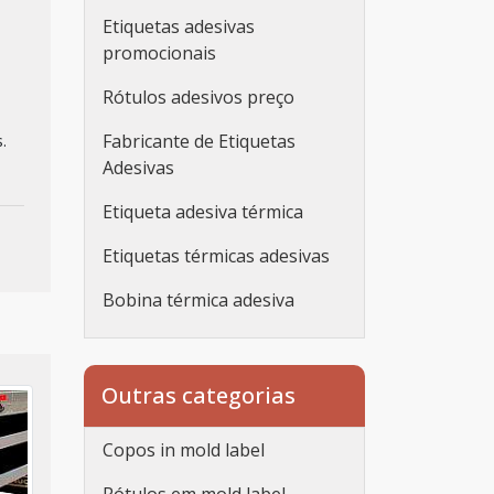
Etiquetas adesivas
promocionais
Rótulos adesivos preço
Fabricante de Etiquetas
.
Adesivas
Etiqueta adesiva térmica
Etiquetas térmicas adesivas
Bobina térmica adesiva
Etiqueta adesiva
personalizada
Outras categorias
Etiqueta adesiva
personalizada rolo
Copos in mold label
Adesivos personalizados