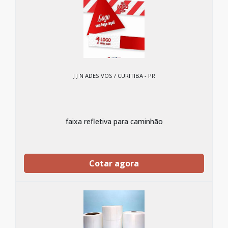
J J N ADESIVOS / CURITIBA - PR
faixa refletiva para caminhão
Cotar agora