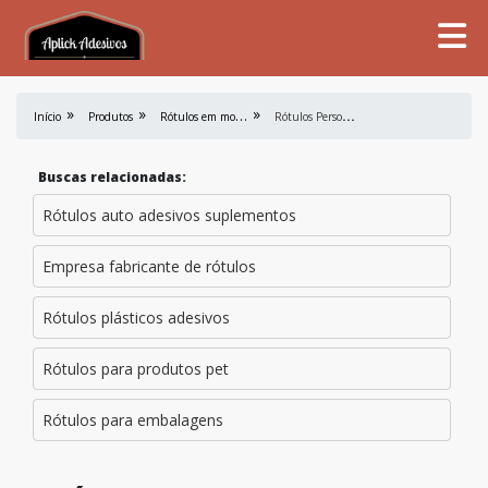
R
ótulos em mold label
R
ótulos Personalizados Para Cosmeticos
Início
Produtos
Buscas relacionadas:
Rótulos auto adesivos suplementos
Empresa fabricante de rótulos
Rótulos plásticos adesivos
Rótulos para produtos pet
Rótulos para embalagens