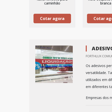
caminhão
branca
Cotar agora
Cotar ag
ADESIV
FORTHLUX COMUNI
Os adesivos per
versatilidade. T
utilizados em d
em diferentes t
Empresas dos ma