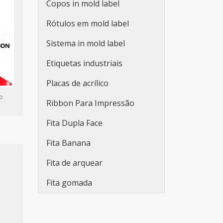
Copos in mold label
Adesivos personalizados
Rótulos em mold label
para embalagens
Sistema in mold label
Fabricante de etiquetas
adesivas promocionais
Etiquetas industriais
Etiqueta adesiva redonda
Placas de acrílico
personalizada
o
Ribbon Para Impressão
Rolo de adesivo
Fita Dupla Face
personalizado
Fita Banana
Etiqueta adesiva branca
Fita de arquear
Etiqueta adesiva branca a4
Fita gomada
Lacre de segurança adesivo
Adesivo lacre de segurança