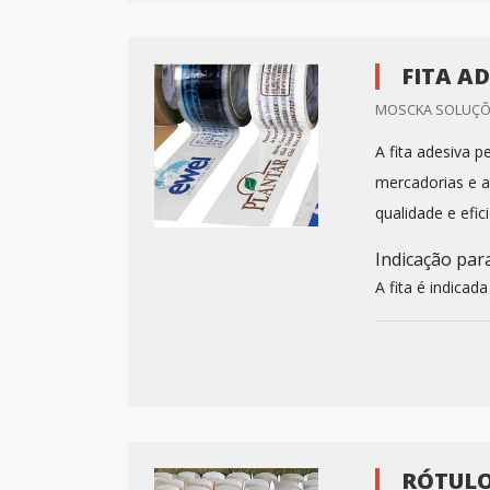
FITA A
MOSCKA SOLUÇÕE
A fita adesiva 
mercadorias e a
qualidade e efi
Indicação para
A fita é indicad
RÓTULO