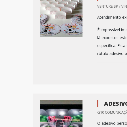
VENTURE SP / VI
Atendimento exc
É impossível im
lá expostos est
especifica. Est
rótulo adesivo p
ADESIV
G10 COMUNICAÇÃO
O adesivo perso