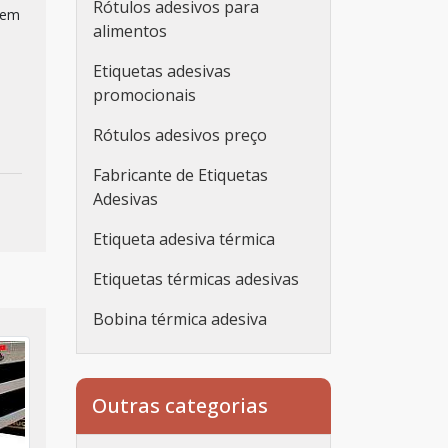
Rótulos adesivos para
uem
alimentos
Etiquetas adesivas
promocionais
Rótulos adesivos preço
Fabricante de Etiquetas
Adesivas
Etiqueta adesiva térmica
Etiquetas térmicas adesivas
Bobina térmica adesiva
Etiqueta adesiva
personalizada
Outras categorias
Etiqueta adesiva
personalizada rolo