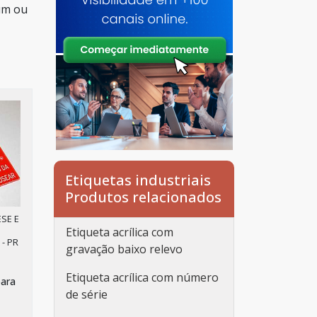
 um ou
Etiquetas industriais
Produtos relacionados
SE E
Etiqueta acrílica com
- PR
gravação baixo relevo
Etiqueta acrílica com número
para
de série