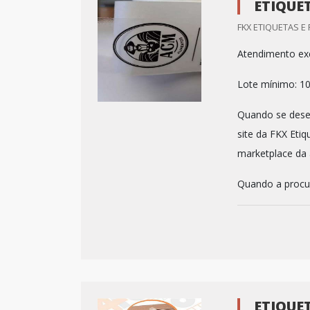
ETIQUE
FKX ETIQUETAS E
Atendimento exc
Lote mínimo: 1
Quando se desej
site da FKX Eti
marketplace da 
Quando a procur
ETIQUE