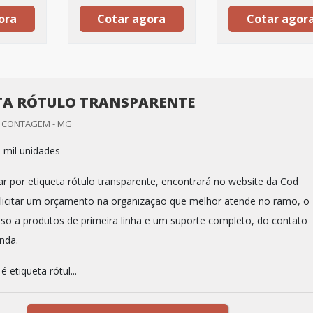
ora
Cotar agora
Cotar agor
TA RÓTULO TRANSPARENTE
/ CONTAGEM - MG
 mil unidades
r por etiqueta rótulo transparente, encontrará no website da Cod
olicitar um orçamento na organização que melhor atende no ramo, o
esso a produtos de primeira linha e um suporte completo, do contato
enda.
etiqueta rótul...