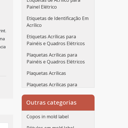
Etiquetas de Acrílico para
Painel Elétrico
Etiquetas de Identificação Em
Acrílico
int.
Etiquetas Acrílicas para
uma
Painéis e Quadros Elétricos
cia
Plaquetas Acrílicas para
Painéis e Quadros Elétricos
Plaquetas Acrílicas
Plaquetas Acrílicas para
Automação
Outras categorias
Plaquetas de Acrílico Com
Gravação Baixo Relevo para
Painel Elétrico
Copos in mold label