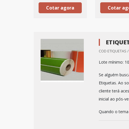
Cotar agora
Cotar ag
ETIQUE
COD ETIQUETAS 
Lote mínimo: 10
Se alguém busca
Etiquetas. Ao s
cliente terá ac
inicial ao pós-v
Quando o tema é 