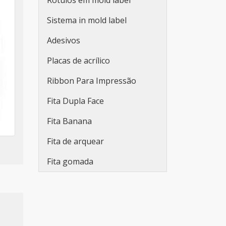
Plaquetas de Acrílico para
Rótulos em mold label
Painel Elétrico
Sistema in mold label
Tags de Identificação Em
Adesivos
Acrílico
Placas de acrílico
Plaquetas para
Equipamentos
Ribbon Para Impressão
Plaqueta para Painel Elétrico
Fita Dupla Face
Plaqueta Acrílico para Painel
Fita Banana
Elétrico 50x20mm
Fita de arquear
Plaquinha Acrílico para Painel
Elétrico
Fita gomada
Etiqueta acrílica para painel
elétrico
Comprar etiqueta acrílica