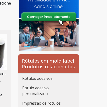
ecione
Rótulos em mold label
Produtos relacionados
ABEL
Rótulos adesivos
P
Rótulo adesivo
personalizado
os
Impressão de rótulos