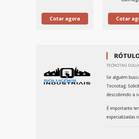
Cotar agora
Cotar ag
RÓTULO
TECNOTAG SOLUC
Se alguém busca
Tecnotag. Solic
descobrindo a s
É importante le
especializadas n