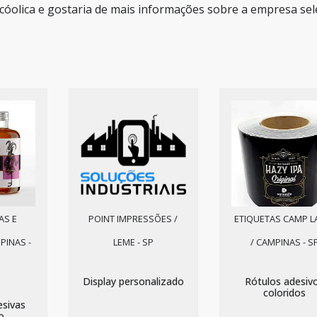
lcóolica e gostaria de mais informações sobre a empresa sel
AS E
POINT IMPRESSÕES /
ETIQUETAS CAMP L
PINAS -
LEME - SP
/ CAMPINAS - S
Display personalizado
Rótulos adesiv
coloridos
esivas
o