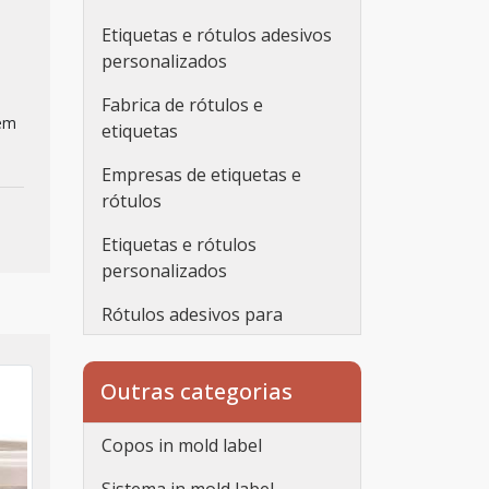
Etiquetas e rótulos adesivos
personalizados
Fabrica de rótulos e
 em
etiquetas
Empresas de etiquetas e
rótulos
Etiquetas e rótulos
personalizados
Rótulos adesivos para
embalagens
Rótulos adesivos
Outras categorias
transparentes
Copos in mold label
Rótulos personalizados
adesivos