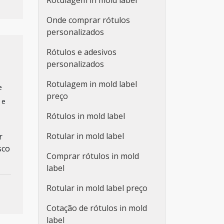
Rotulagem in mold label
Onde comprar rótulos
personalizados
Rótulos e adesivos
personalizados
Rotulagem in mold label
e
preço
 e
Rótulos in mold label
Rotular in mold label
r
sco
Comprar rótulos in mold
label
Rotular in mold label preço
Cotação de rótulos in mold
label