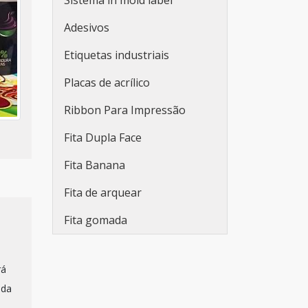
Sistema in mold label
Rótulos plásticos adesivos
Adesivos
Rótulos adesivos e etiquetas
Etiquetas industriais
Rótulos adesivos para
Placas de acrílico
indústria de bebidas
Ribbon Para Impressão
Empresa fabricante de
rótulos
Fita Dupla Face
Fabricantes de rótulos
Fita Banana
adesivos
Fita de arquear
Empresas de rótulos
Fita gomada
adesivos
Fabricantes de rótulos
rá
Venda de rótulos
 da
personalizados