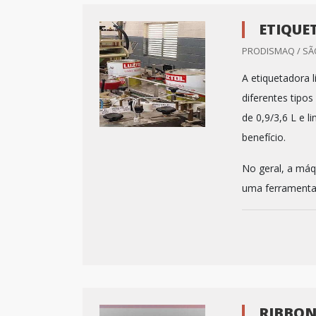
ETIQUE
PRODISMAQ / SÃO
A etiquetadora
diferentes tipo
de 0,9/3,6 L e 
benefício.
No geral, a máq
uma ferramenta 
RIBBON