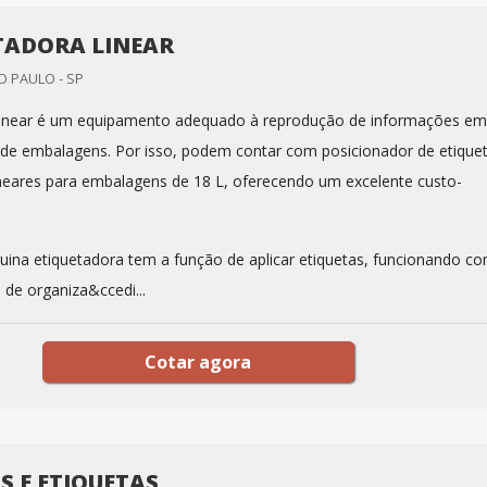
TADORA LINEAR
 PAULO - SP
 linear é um equipamento adequado à reprodução de informações em
s de embalagens. Por isso, podem contar com posicionador de etique
lineares para embalagens de 18 L, oferecendo um excelente custo-
uina etiquetadora tem a função de aplicar etiquetas, funcionando c
de organiza&ccedi...
Cotar agora
S E ETIQUETAS