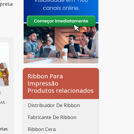
mpresa
Ribbon Para
Impressão
Produtos relacionados
E
AS -
Distribuidor De Ribbon
Fabricante De Ribbon
etas
Ribbon Cera