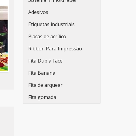
Sistema in mold label
Rótulos plásticos adesivos
Adesivos
Rótulos adesivos e etiquetas
Etiquetas industriais
Rótulos adesivos para
Placas de acrílico
indústria de bebidas
Ribbon Para Impressão
Empresa fabricante de
rótulos
Fita Dupla Face
Fabricantes de rótulos
Fita Banana
adesivos
Fita de arquear
Empresas de rótulos
Fita gomada
adesivos
Fabricantes de rótulos
Venda de rótulos
personalizados