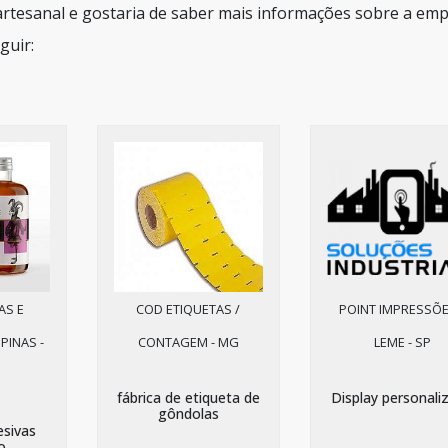
 artesanal e gostaria de saber mais informações sobre a em
guir:
AS E
COD ETIQUETAS /
POINT IMPRESSÕE
PINAS -
CONTAGEM - MG
LEME - SP
fábrica de etiqueta de
Display personali
gôndolas
esivas
o