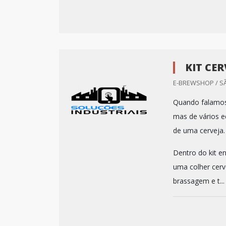
KIT CE
E-BREWSHOP / SÃ
Quando falamos
mas de vários e
de uma cerveja
Dentro do kit e
uma colher cerve
brassagem e t...