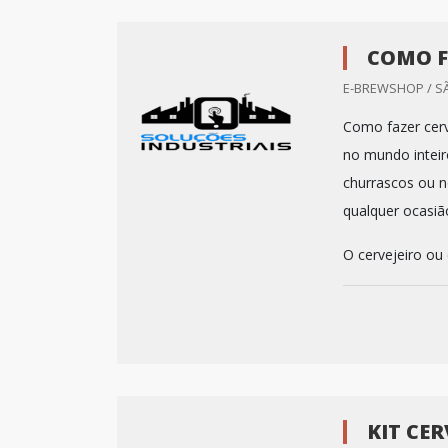
COMO F
E-BREWSHOP / SÃ
Como fazer cerv
no mundo inteiro
churrascos ou n
qualquer ocasiã
O cervejeiro ou
KIT CE