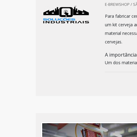
E-BREWSHOP / SÃ
Para fabricar ce
um kit cerveja a
material necessá
cervejas.
A importância
Um dos materiais