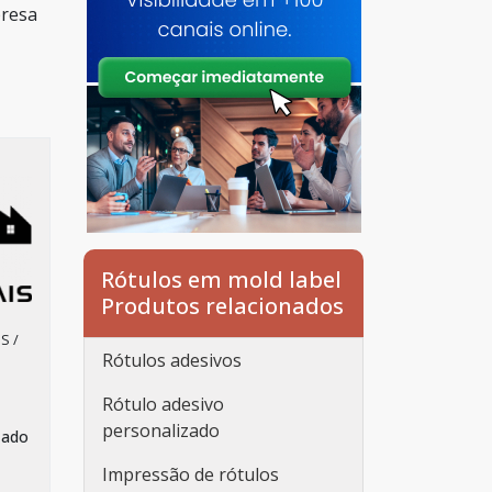
presa
Rótulos em mold label
Produtos relacionados
S /
Rótulos adesivos
Rótulo adesivo
personalizado
zado
Impressão de rótulos