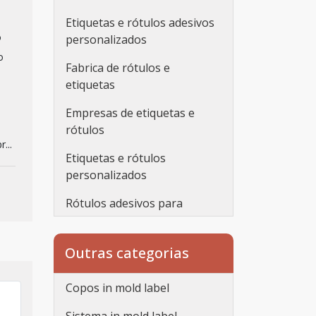
Etiquetas e rótulos adesivos
o
personalizados
o
Fabrica de rótulos e
etiquetas
Empresas de etiquetas e
rótulos
...
Etiquetas e rótulos
personalizados
Rótulos adesivos para
embalagens
Rótulos adesivos
Outras categorias
transparentes
Copos in mold label
Rótulos personalizados
adesivos