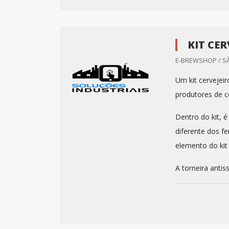
KIT CE
E-BREWSHOP / SÃ
Um kit cervejei
produtores de c
Dentro do kit, 
diferente dos 
elemento do kit 
A torneira antis