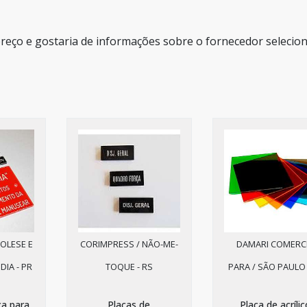
 preço e gostaria de informações sobre o fornecedor selecio
OLESE E
CORIMPRESS / NÃO-ME-
DAMARI COMERC
DIA - PR
TOQUE - RS
PARA / SÃO PAULO 
ca para
Placas de
Placa de acríli