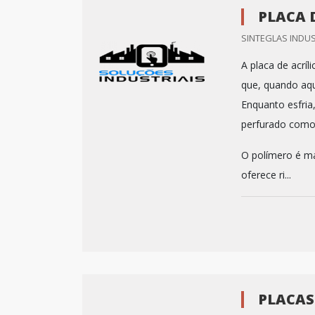
PLACA 
SINTEGLAS INDUS
A placa de acrí
que, quando aq
Enquanto esfria
perfurado como
O polímero é ma
oferece ri...
PLACAS