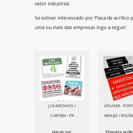
setor industrial.
Se estiver interessado por Placa de acrílico
uma ou mais das empresas logo a seguir:
J J N ADESIVOS /
GPLASER - PORT
CURITIBA - PR
ARAUJO / ROLÂN
placas pvc
Etiqueta acríli