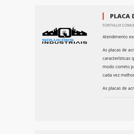
PLACA 
FORTHLUX COMUN
Atendimento exc
As placas de ac
características
modo correto pa
cada vez melho
As placas de acríl