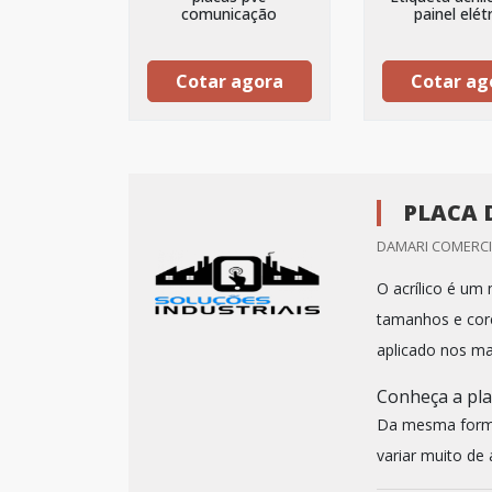
comunicação
painel elét
Cotar agora
Cotar ag
PLACA 
DAMARI COMERCIO
O acrílico é um
tamanhos e cor
aplicado nos ma
Conheça a plac
Da mesma forma 
variar muito de 