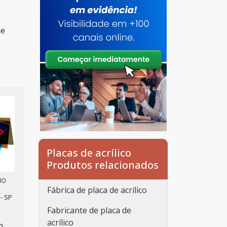
ne
Placas de acrílico
Produtos relacionados
IO
Fábrica de placa de acrílico
- SP
Fabricante de placa de
acrílico
co