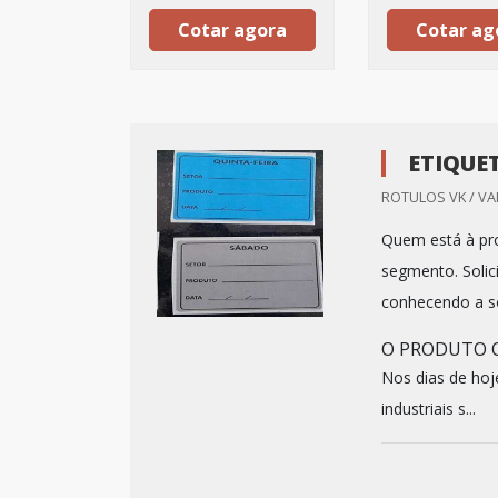
Cotar agora
Cotar ag
ETIQUE
ROTULOS VK / VA
Quem está à pro
segmento. Solici
conhecendo a so
O PRODUTO O
Nos dias de hoj
industriais s...