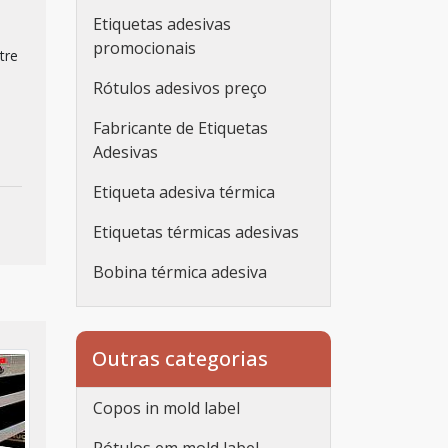
Etiquetas adesivas
promocionais
tre
Rótulos adesivos preço
Fabricante de Etiquetas
Adesivas
Etiqueta adesiva térmica
Etiquetas térmicas adesivas
Bobina térmica adesiva
Etiqueta adesiva
personalizada
Outras categorias
Etiqueta adesiva
personalizada rolo
Copos in mold label
Adesivos personalizados