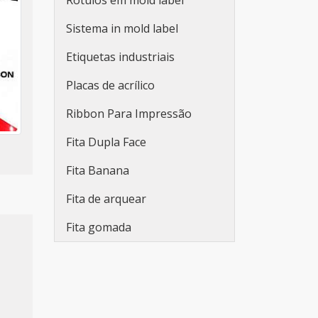
Rótulos em mold label
para embalagens
Sistema in mold label
Fabricante de etiquetas
adesivas promocionais
Etiquetas industriais
Etiqueta adesiva redonda
Placas de acrílico
personalizada
Ribbon Para Impressão
Rolo de adesivo
Fita Dupla Face
personalizado
Fita Banana
Etiqueta adesiva branca
Fita de arquear
Etiqueta adesiva branca a4
Fita gomada
Lacre de segurança adesivo
Adesivo lacre de segurança
Etiquetas adesivas em rolo