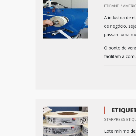
ETIBAND / AMERI
A indústria de 
de negócio, sej
passam uma men
O ponto de venda
facilitam a comu
ETIQUE
STARPRESS ETIQU
Lote mínimo de