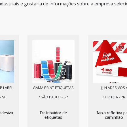
ndustriais e gostaria de informações sobre a empresa selec
P LABEL
GAMA PRINT ETIQUETAS
J J N ADESIVOS 
- SP
/ SÃO PAULO - SP
CURITIBA - PR
adesiva
Distribuidor de
faixa refletiva p
etiquetas
caminhão