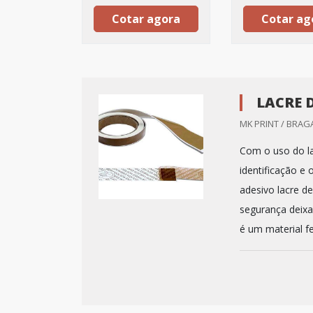
Cotar agora
Cotar ag
LACRE 
MK PRINT / BRAG
Com o uso do la
identificação e 
adesivo lacre d
segurança deixa
é um material fei