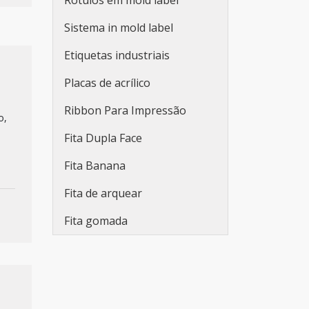
Rótulos em mold label
para embalagens
Sistema in mold label
Fabricante de etiquetas
adesivas promocionais
Etiquetas industriais
Etiqueta adesiva redonda
Placas de acrílico
personalizada
Ribbon Para Impressão
o,
Rolo de adesivo
Fita Dupla Face
personalizado
Fita Banana
Etiqueta adesiva branca
Fita de arquear
Etiqueta adesiva branca a4
Fita gomada
Lacre de segurança adesivo
Adesivo lacre de segurança
Etiquetas adesivas em rolo