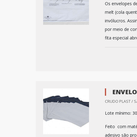
Os envelopes de
melt (cola quen
invólucros. Assi
por meio de cor
fita especial abr
ENVELO
CRUDO PLAST / S
Lote mínimo: 3
Feito com matér
adesivo são pro