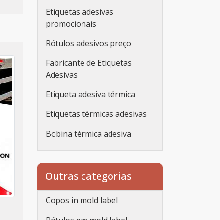
Etiquetas adesivas
promocionais
Rótulos adesivos preço
Fabricante de Etiquetas
Adesivas
Etiqueta adesiva térmica
Etiquetas térmicas adesivas
Bobina térmica adesiva
Etiqueta adesiva
personalizada
Outras categorias
Etiqueta adesiva
personalizada rolo
Copos in mold label
Adesivos personalizados