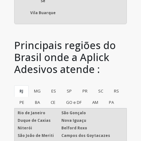
Sé
Vila Buarque
Principais regiões do
Brasil onde a Aplick
Adesivos atende :
RJ
MG
ES
SP
PR
SC
RS
PE
BA
CE
GO e DF
AM
PA
Rio de Janeiro
São Gonçalo
Duque de Caxias
Nova Iguaçu
Niterói
Belford Roxo
São João de Meriti
Campos dos Goytacazes