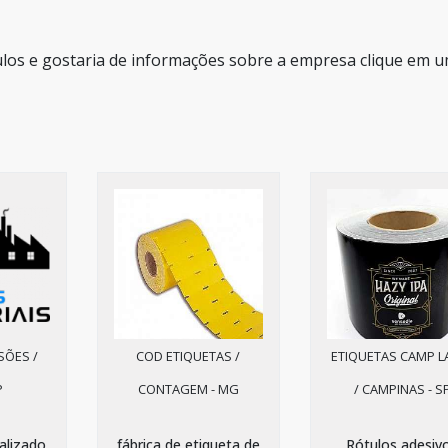
ulos e gostaria de informações sobre a empresa clique em 
SÕES /
COD ETIQUETAS /
ETIQUETAS CAMP L
P
CONTAGEM - MG
/ CAMPINAS - S
alizado
fábrica de etiqueta de
Rótulos adesiv