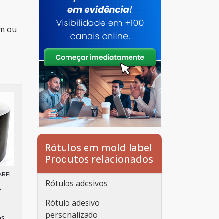
um ou
Rótulos em mold label
Produtos relacionados
ABEL
Rótulos adesivos
P
Rótulo adesivo
personalizado
os