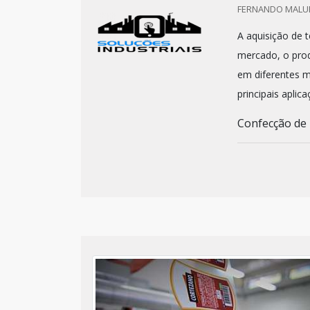
FERNANDO MALUH
A aquisição de 
mercado, o produ
em diferentes m
principais aplic
Confecção de r