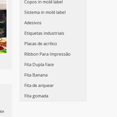
Copos in mold label
Rótulos personalizados
adesivos
Sistema in mold label
Rótulos plásticos adesivos
Adesivos
Rótulos adesivos e etiquetas
Etiquetas industriais
Rótulos adesivos para
Placas de acrílico
indústria de bebidas
Ribbon Para Impressão
Empresa fabricante de
rótulos
Fita Dupla Face
Fabricantes de rótulos
Fita Banana
adesivos
Fita de arquear
Empresas de rótulos
Fita gomada
adesivos
Fabricantes de rótulos
nte