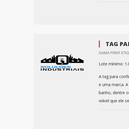
TAG PA
GAMA PRINT ETIQ
Lote mínimo: 1.
A tag para conf
e uma marca. A 
banho, dentre o
viável que ele s