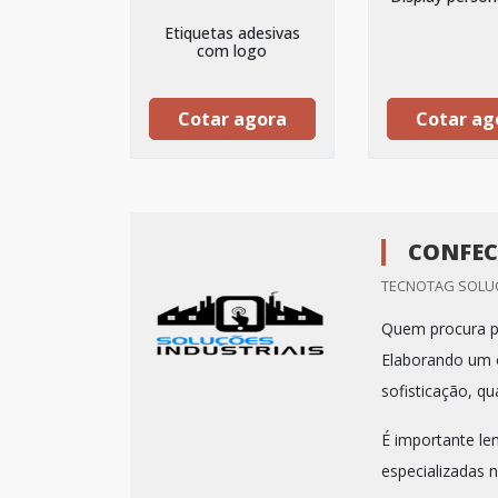
Etiquetas adesivas
com logo
Cotar agora
Cotar ag
CONFEC
TECNOTAG SOLUC
Quem procura po
Elaborando um o
sofisticação, qu
É importante le
especializadas n