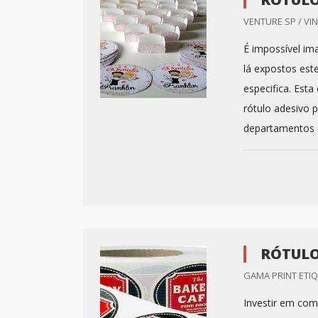
VENTURE SP / VI
É impossível im
lá expostos est
especifica. Est
rótulo adesivo 
departamentos e
RÓTULO
GAMA PRINT ETIQ
Investir em com