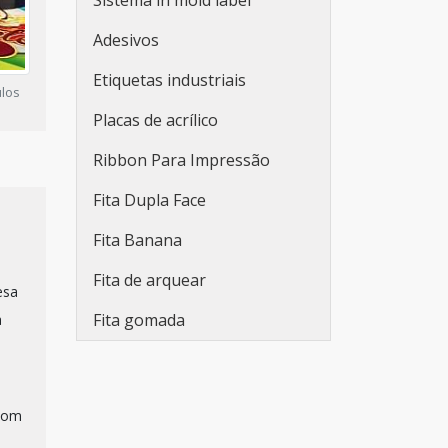
Sistema in mold label
Rótulos plásticos adesivos
Adesivos
Rótulos adesivos e etiquetas
Etiquetas industriais
ulos
Rótulos adesivos para
Placas de acrílico
indústria de bebidas
Ribbon Para Impressão
Empresa fabricante de
rótulos
Fita Dupla Face
Fabricantes de rótulos
Fita Banana
adesivos
Fita de arquear
esa
Empresas de rótulos
Fita gomada
a
adesivos
Fabricantes de rótulos
Venda de rótulos
com
personalizados