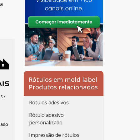
 a
Rótulos em mold label
Produtos relacionados
S /
Rótulos adesivos
Rótulo adesivo
personalizado
zado
Impressão de rótulos