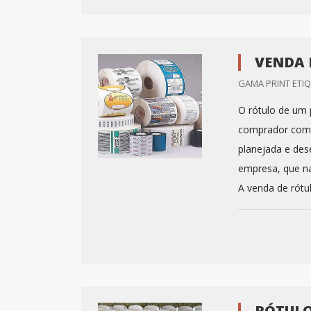
VENDA 
GAMA PRINT ETIQ
O rótulo de um 
comprador com 
planejada e dese
empresa, que na
A venda de rótul
RÓTULO