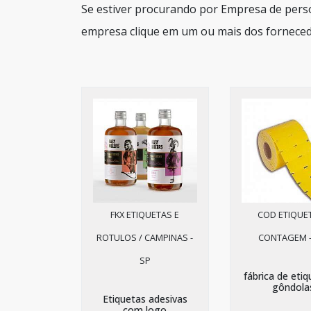
Se estiver procurando por Empresa de perso
empresa clique em um ou mais dos forneced
FKX ETIQUETAS E
COD ETIQUET
ROTULOS / CAMPINAS -
CONTAGEM 
SP
fábrica de eti
gôndola
Etiquetas adesivas
com logo