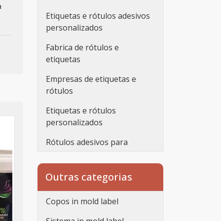
a
Etiquetas e rótulos adesivos
personalizados
Fabrica de rótulos e
etiquetas
Empresas de etiquetas e
rótulos
Etiquetas e rótulos
personalizados
Rótulos adesivos para
embalagens
Rótulos adesivos
Outras categorias
transparentes
Copos in mold label
Rótulos personalizados
adesivos