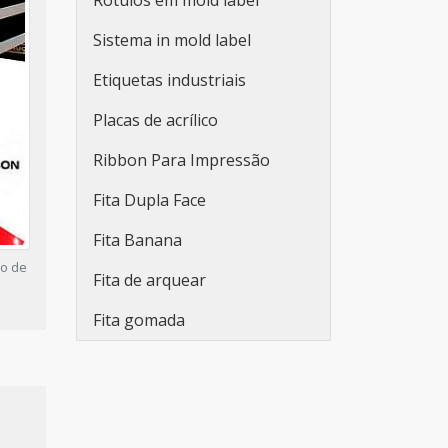
Rótulos em mold label
para embalagens
Sistema in mold label
Fabricante de etiquetas
adesivas promocionais
Etiquetas industriais
Etiqueta adesiva redonda
Placas de acrílico
personalizada
Ribbon Para Impressão
Rolo de adesivo
Fita Dupla Face
personalizado
Fita Banana
Etiqueta adesiva branca
ro de
Fita de arquear
Etiqueta adesiva branca a4
Fita gomada
Lacre de segurança adesivo
Adesivo lacre de segurança
Etiquetas adesivas em rolo