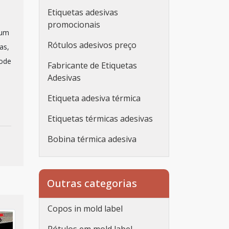
Etiquetas adesivas
promocionais
 um
Rótulos adesivos preço
as,
pode
Fabricante de Etiquetas
Adesivas
Etiqueta adesiva térmica
Etiquetas térmicas adesivas
Bobina térmica adesiva
Etiqueta adesiva
personalizada
Outras categorias
Etiqueta adesiva
personalizada rolo
Copos in mold label
Adesivos personalizados