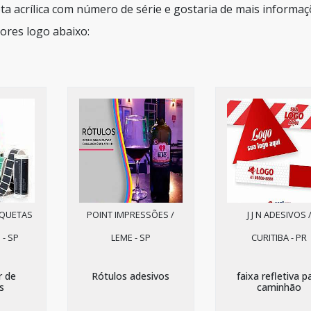
ta acrílica com número de série e gostaria de mais informa
ores logo abaixo:
IQUETAS
POINT IMPRESSÕES /
J J N ADESIVOS 
 - SP
LEME - SP
CURITIBA - PR
r de
Rótulos adesivos
faixa refletiva p
s
caminhão