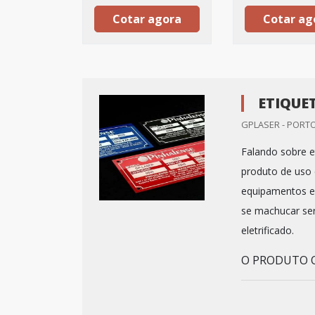
Cotar agora
Cotar ag
ETIQUE
GPLASER - PORTO
Falando sobre e
produto de uso
equipamentos e 
se machucar se
eletrificado.
O PRODUTO OF