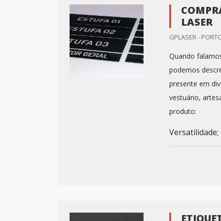
COMPRA
LASER
GPLASER - PORTO
Quando falamos 
podemos descrev
presente em div
vestuário, artes
produto:
Versatilidade;
ETIQUE