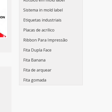
Rótulos em mold label
para embalagens
Sistema in mold label
Fabricante de etiquetas
adesivas promocionais
Etiquetas industriais
Etiqueta adesiva redonda
Placas de acrílico
personalizada
Ribbon Para Impressão
Rolo de adesivo
Fita Dupla Face
personalizado
Fita Banana
Etiqueta adesiva branca
Fita de arquear
Etiqueta adesiva branca a4
Fita gomada
Lacre de segurança adesivo
Adesivo lacre de segurança
Etiquetas adesivas em rolo