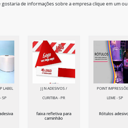
e gostaria de informações sobre a empresa clique em um ou
P LABEL
J J N ADESIVOS /
POINT IMPRESSÕE
- SP
CURITIBA - PR
LEME - SP
adesiva
faixa refletiva para
Rótulos adesiv
caminhão