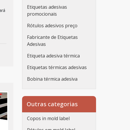
Etiquetas adesivas
ará
promocionais
Rótulos adesivos preço
Fabricante de Etiquetas
Adesivas
Etiqueta adesiva térmica
Etiquetas térmicas adesivas
Bobina térmica adesiva
Etiqueta adesiva
personalizada
Outras categorias
Etiqueta adesiva
personalizada rolo
Copos in mold label
Adesivos personalizados