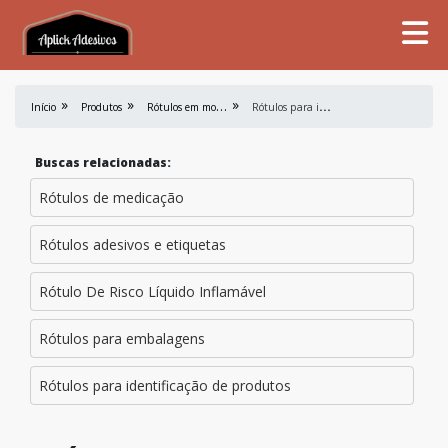
R
ótulos em mold label
R
ótulos para indústria alimentícia
Início
Produtos
Buscas relacionadas:
Rótulos de medicação
Rótulos adesivos e etiquetas
Rótulo De Risco Líquido Inflamável
Rótulos para embalagens
Rótulos para identificação de produtos