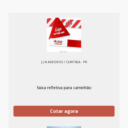
J J N ADESIVOS / CURITIBA - PR
faixa refletiva para caminhão
Cotar agora