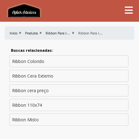
R
ibbon Para Impressão
R
ibbon Para Impressora De Etiquetas
Início
Produtos
Buscas relacionadas:
Ribbon Colorido
Ribbon Cera Externo
Ribbon cera preço
Ribbon 110x74
Ribbon Misto