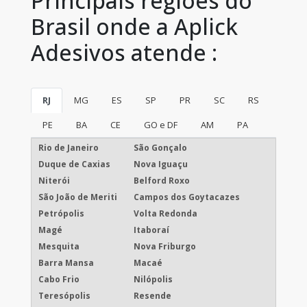
Principais regiões do
Brasil onde a Aplick
Adesivos atende :
RJ
MG
ES
SP
PR
SC
RS
PE
BA
CE
GO e DF
AM
PA
Rio de Janeiro
São Gonçalo
Duque de Caxias
Nova Iguaçu
Niterói
Belford Roxo
São João de Meriti
Campos dos Goytacazes
Petrópolis
Volta Redonda
Magé
Itaboraí
Mesquita
Nova Friburgo
Barra Mansa
Macaé
Cabo Frio
Nilópolis
Teresópolis
Resende